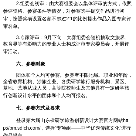
2.组委会初审：
由
大赛组委会
以集体评审的方式，依照
参评资格、参赛条件等情况，对参赛选手提交作品进行初
审，按照奖项设置名额不超过
2:1的比例提出作品入围
专家评
审
名单。
3
.专家评审：9月
下
旬，大赛组委会随机抽取文旅界、
教育界等有影响力的专业人士构成评审专家委员会，开展评
审活动。
六
、参赛对象
团体和个人均可参赛。参赛者不限地域、职业和年龄，
全省教育机构、涉旅企业、各类研学旅行服务机构、景区、
基地、营地从业人员，高等院校师生及其他具有一定研学旅
行创新设计水平的团体和个人均可报名。
七
、参赛方式及要求
登录第六届山东省研学旅游创新设计大赛官方网站
htt
p://bm.sdlch.com/
，
选择
“专项组——中华优秀传统文化”进行
作品提交。