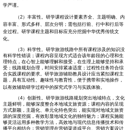
学严谨。
（
2
）
丰富性。研学课程设计要素齐全、主题明确、内
容丰富、形式多样、层次分明；需包括行前、行中和行后等
全过程。研学课程主题和目标应充分挖掘
中华优秀传统文
化
。
（
3
）
科学性。研学旅游线路中所有课程涉及的知识没
有科学性错误；课程内容呈现方式适合该年龄段的心理和生
理特点，在心智上能够理解和接受，在生理上能够坚持和承
受；线路规划合理，时间安排紧凑适度；过程性任务符合综
合实践课程的要求。研学旅游辅助教具设计应当紧扣课程主
题，具有互动性、趣味性与教育性，便于携带和实地操作，
以有效辅助研学过程中的探究式学习与实践体验。
（
4
）
创新性。研学旅游线路规划突出地域特点，文化
主题鲜明，能够深度整合本地域文旅资源；课程内容的呈现
方式新颖，主题化、单元化特色突出，能实现对地域文旅资
源的深度挖掘，有效彰显地域文化的独特魅力；课程实施能
够灵活运用多种教学方法，高效地与现代信息传播技术和传
播平台相结合；营销管理在营销渠道或平台、营销方案设计