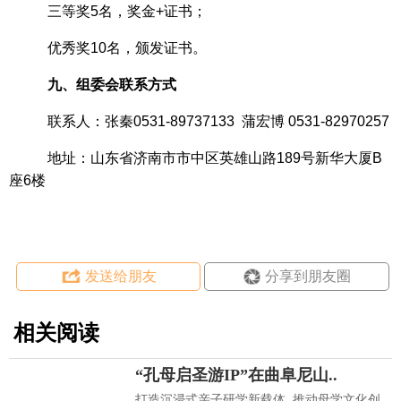
三等奖
5
名，奖金
+证书；
优秀奖
10
名，颁发证书。
九
、组委会联系方式
联系人：
张秦
0531-89737133 蒲宏博 0531-82970257
地址：
山东省济南市市中区英雄山路
189号新华大厦B
座6楼
发送给朋友
分享到朋友圈
相关阅读
“孔母启圣游IP”在曲阜尼山..
打造沉浸式亲子研学新载体 推动母学文化创