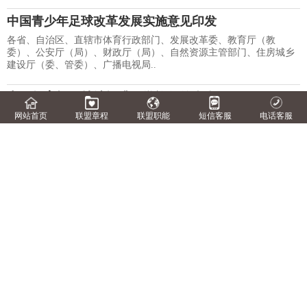
中国青少年足球改革发展实施意见印发
各省、自治区、直辖市体育行政部门、发展改革委、教育厅（教
委）、公安厅（局）、财政厅（局）、自然资源主管部门、住房城乡
建设厅（委、管委）、广播电视局..
中国教育报：持续提升研学旅行的含金量
近年来，研学机构发展迅速，但质量却参差不齐。全国人大代表于
网站首页
联盟章程
联盟职能
短信客服
电话客服
丽婕建议相关部门加强对研学机构的支持和监管，完善研学机构准入
标准。 &..
中央专项彩票公益金支持青年社会组织服务社区青少
年示范项目资金管理办法
中央专项彩票公益金支持青年社会组织服务社区青少年示范项目资金
管理办法第一章 总 则第一条为加强和规范中央专项彩票公益金支持
青年社会组织服..
山东加强劳动教育 要求中小学..
近日，山东省教育厅发布《加强普通中小学劳
动教育的若干措施..