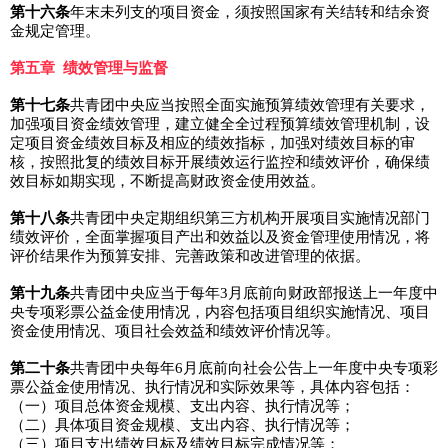
第十六条
年末未列支的项目资金，须按照国家有关结转和结余资
金规定管理。
第五章 绩效管理与监督
第十七条
共青团中央应当按照全面实施预算绩效管理有关要求，
加强项目资金绩效管理，建立健全全过程预算绩效管理机制，设
定项目资金绩效目标及相应的绩效指标，加强对绩效目标的审
核，按照批复的绩效目标开展绩效运行监控和绩效评价，确保绩
效目标如期实现，不断提高财政资金使用效益。
第十八条
共青团中央定期组织第三方机构开展项目实施情况部门
绩效评价，全面掌握项目产出和效益以及资金管理使用情况，将
评价结果作为预算安排、完善政策和改进管理的依据。
第十九条
共青团中央应当于每年3月底前向财政部报送上一年度中
央专项彩票公益金使用情况，内容包括项目组织实施情况、项目
资金使用情况、项目社会效益和绩效评价情况等。
第二十条
共青团中央每年6月底前向社会公告上一年度中央专项彩
票公益金使用情况、执行情况和实际效果等，具体内容包括：
（一）项目总体资金规模、支出内容、执行情况等；
（二）具体项目资金规模、支出内容、执行情况等；
（三）项目支出绩效目标及绩效目标完成情况等；