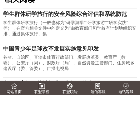
学生群体研学旅行的安全风险综合评估和系统防范
学生群体研学旅行（一般也称为“研学游学”“研学旅游”“研学实践”
等），在官方相关文件中的定义为“由教育部门和学校有计划地组织安
排，通过集体旅行、集..
中国青少年足球改革发展实施意见印发
各省、自治区、直辖市体育行政部门、发展改革委、教育厅（教
委）、公安厅（局）、财政厅（局）、自然资源主管部门、住房城乡
建设厅（委、管委）、广播电视局..
中国教育报：持续提升研学旅行的含金量
近年来，研学机构发展迅速，但质量却参差不齐。全国人大代表于
网站首页
联盟章程
联盟职能
短信客服
电话客服
丽婕建议相关部门加强对研学机构的支持和监管，完善研学机构准入
标准。 &..
中央专项彩票公益金支持青年社会组织服务社区青少
年示范项目资金管理办法
中央专项彩票公益金支持青年社会组织服务社区青少年示范项目资金
管理办法第一章 总 则第一条为加强和规范中央专项彩票公益金支持