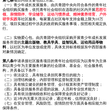
第七条
项目内容主要包括2方面。
（一）青少年成长发展服务。由共青团中央向符合条件的青年社
会组织购买服务，依托青年社会组织在选取的社区内开展
思想引
领、亲情陪伴、学业辅导、运动习惯养成、精神素养培育、户外
研学实践
等社区服务。每家重点社区每年支持金额上限为10万
元。项目实施过程中涉及的政府购买服务事项，按照相关规定执
行。
（二）实物爱心包。由共青团中央组织采购开展青少年成长发展
服务所需的
主题出版物、教具学具、益智玩具、运动用品等物
料
，以社区为单位发放或使用，具体支持标准根据东中西部服务
对象情况确定。
第八条
申请承接社区服务项目的青年社会组织应为以青年为主体
和以青少年为主要服务对象的社会团体、基金会、社会服务机
构，并具备以下条件：
（一）依法设立，具有独立承担民事责任的能力；
（二）治理结构健全，内部管理和监督制度完善；
（三）具有独立健全的财务管理、会计核算和资产管理制度；
（四）具备提供服务所必需的设施、人员和专业技术能力；
（五）具有依法缴纳税收和社会保障资金的良好记录；
（六）近3年内无重大违法记录，通过年检，信用状况良好；
（七）在安全管理、风险防范、疫情防控等方面具备相应能力和
保障条件。