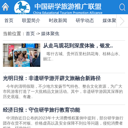
首页
联盟简介
时政新闻
研学动态
媒体聚焦
首页
当前位置：
首页
->
媒体聚焦
从走马观花到深度体验，银发..
喀什古城、贵州百里杜鹃花海、桂林山水、
丽江..
光明日报：非遗研学游开辟文旅融合新路径
今年的清明假期，不少地方发扬节气特色、整合文化资源，为广大
市民游客打造了一大批精品文旅活动。其中，非遗研学游因其深厚的
历史底蕴、有趣..
经济日报：守住研学旅行教育功能
中消协近日公布的2023年十大消费维权案例中提到，部分研学旅行
团存在货不对板、价格虚高以及安全保障不到位等问题，侵犯消费者