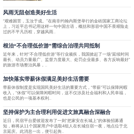
风雨无阻创造美好生活
“艰难困苦，玉汝于成。”在南非约翰内斯堡举行的金砖国家工商论坛
上，习近平总书记用这样一句中国古语，概括和形容中国不畏艰险走
过的不平凡历程，穿越风雨..
根治“不合理低价游”需综合治理共同抵制
近年来，针对“不合理低价游”等行业顽疾，我国掀起了一场“延续时间
最长、动员力量最广、监督力度最大、处罚企业最多、各方反响最好”
的旅游市场整治风暴，..
加快落实带薪休假满足美好生活需要
带薪休假制度是实现国民美好生活的重要方式，“带薪”可以保障闲暇
收入，“休假”可以保障闲暇时间，这不仅涉及社会福利和人民幸福，
也是公民的一项基本权利..
坚持保护为主合理利用促进文旅真融合深融合
近日，民宿平台爱彼迎发布了一则“把家安在长城上”的体验招募通
知，称将从11个国家用户中选取4组人在长城住宿一夜，地点位于北
京延庆。此消息一出，便引起舆..